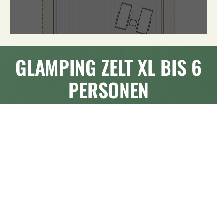
GLAMPING ZELT XL BIS 6
PERSONEN
Luxuriöses Glampingzelt mit Badezimmer/WC,
Heizung/Klima, zwei separate Schlafzimmer,
Kinderabteil im OG, Wohnraum mit Küche, TV,
Holzterrasse, Talblick.
>
PREISE & VERFÜGBARKEIT