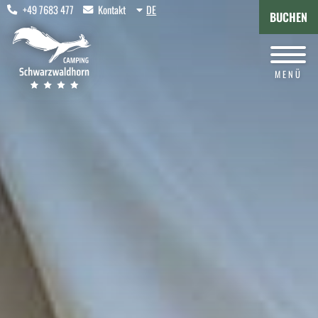
+49 7683 477
Kontakt
DE
BUCHEN
MENÜ
CAMPING
Stellplätze
Mobilheime
Zelte
Wanderhütte
Wohnwagen
Sanitärräume
Online-Buchung